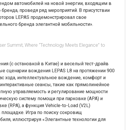
ендом автомобилей на новой энергии, входящим в
р бренда, проведя ряд мероприятий. В присутствии
юторов LEPAS продемонстрировал свое
ельного бренда элегантной мобильности».
 User Summit, Where “Technology Meets Elegance” to
ия (с остановкой в Китае) и веселый тест-драйв
ые сценарии вождения LEPAS L8 на протяжении 900
ас хода, интеллектуальное вождение, комфорт и
а интерактивные сеансы, такие как прямолинейное
епную управляемость и регулирование мощности
ическую систему помощи при парковке (APA) и
 (RPA), а функция Vehicle-to-Load (V2L)
а площадке. Игра по поиску сокровищ
биля, иллюстрируя «Элегантные технологии для