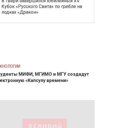
В Твери завершился юбилейный XV
Кубок «Русского Света» по гребле на
лодках «Дракон»
ХНОЛОГИИ
уденты МИФИ, МГИМО и МГУ создадут
ектронную «Капсулу времени»