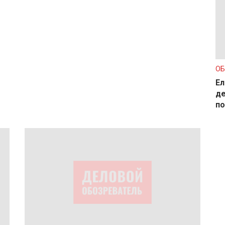
О
Ел
де
по