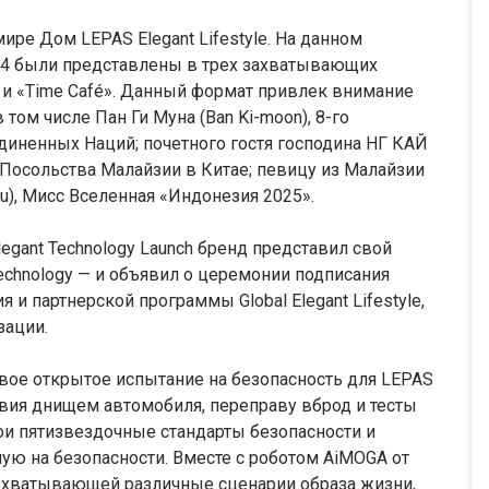
ире Дом LEPAS Elegant Lifestyle. На данном
 L4 были представлены в трех захватывающих
 и «Time Café». Данный формат привлек внимание
ом числе Пан Ги Муна (Ban Ki-moon), 8-го
диненных Наций; почетного гостя господина НГ КАЙ
 Посольства Малайзии в Китае; певицу из Малайзии
iu), Мисс Вселенная «Индонезия 2025».
egant Technology Launch бренд представил свой
echnology — и объявил о церемонии подписания
и партнерской программы Global Elegant Lifestyle,
зации.
вое открытое испытание на безопасность для LEPAS
твия днищем автомобиля, переправу вброд и тесты
и пятизвездочные стандарты безопасности и
ую на безопасности. Вместе с роботом AiMOGA от
 охватывающей различные сценарии образа жизни,