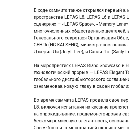
В ходе саммита также открылся первый в м
пространстве LEPAS L8, LEPAS L6 и LEPAS
сценариях — «LEPAS Space», «Memory Lane»
многочисленных общественных деятелей, в т
Генерального секретаря Организации Объе
СЕНГА (NG KAI SENG), министра-посланника
Джерил Ли (JeryL Lee); и Санли Лю (Sanly L
На мероприятиях LEPAS Brand Showcase и El
технологический прорыв — LEPAS Elegant T
глобального дистрибьюторского соглашения 
ознаменовав новую главу в своей глобали
Во время саммита LEPAS провела свое пер
L8, включая испытания на касание препятс
на опрокидывание, продемонстрировав сво
бескомпромиссную элегантность, основанн
Chery Group и демонстрацией экосистемы,