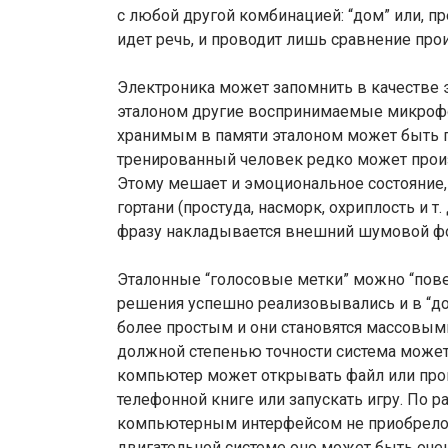
с любой другой комбинацией: “дом” или, пр
идет речь, и проводит лишь сравнение про
Электроника может запомнить в качестве э
эталоном другие воспринимаемые микрофо
хранимым в памяти эталоном может быть п
тренированный человек редко может произ
Этому мешает и эмоциональное состояние,
гортани (простуда, насморк, охриплость и т
фразу накладывается внешний шумовой фон
Эталонные “голосовые метки” можно “пове
решения успешно реализовывались и в “до
более простым и они становятся массовыми
должной степенью точности система может
компьютер может открывать файл или пров
телефонной книге или запускать игру. По 
компьютерным интерфейсом не приобрело 
двигательной системе оно может быть оче