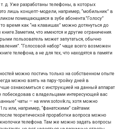
. д. Уже разработаны телефоны, в которых
это лишь концепт-модели, например, “мобильник” в
еликом помещающаяся в зубе абонента.”Голосу”
то время как “на клавишах” можно дотянуться до
 книге.Заметим, что имеются и другие ограничения.
орыми пользователь может запутаться, обычно
авления”. “Голосовой набор” чаще всего возможен
иге телефона, а не для тех, что находятся в памяти
ностей можно постичь только на собственном опыте
сегда можно взять на пару-тройку дней в
чше ознакомиться с инструкцией на данный аппарат
кже побеседовав с владельцами интересующей вас
нные” чаты — на www.sotovik.ru, хотя можно
ru или, например, “фанатскими” сайтами:
ко после теоретической проработки вопроса можно
 кнопочки телефона. Там же можно задать вопросы
льтанту, но вот надеяться на разумные ответы