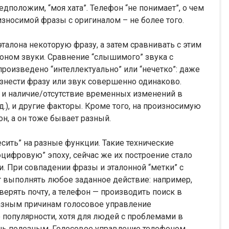
едположим, “моя хата”. Телефон “не понимает”, о чем
износимой фразы с оригиналом – не более того.
талона некоторую фразу, а затем сравнивать с этим
ном звуки. Сравнение “слышимого” звука с
роизведено “интеллектуально” или “нечетко”: даже
нести фразу или звук совершенно одинаково.
 и наличие/отсутствие временных изменений в
. д.), и другие факторы. Кроме того, на произносимую
, а он тоже бывает разный.
сить” на разные функции. Такие технические
цифровую” эпоху, сейчас же их построение стало
. При совпадении фразы и эталонной “метки” с
 выполнять любое заданное действие: например,
ерять почту, а телефон — производить поиск в
разным причинам голосовое управление
популярности, хотя для людей с проблемами в
нь полезным. Голосовое управление телефоном