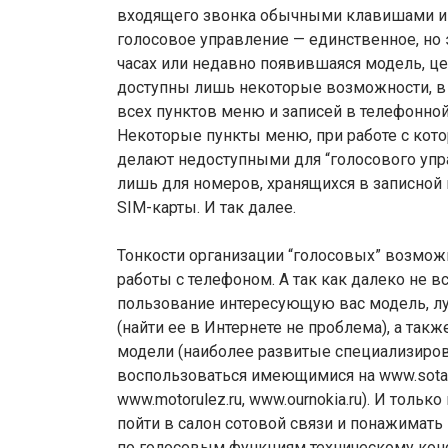
входящего звонка обычными клавишами и т
голосовое управление — единственное, но 
часах или недавно появившаяся модель, ц
доступны лишь некоторые возможности, в 
всех пунктов меню и записей в телефонной
Некоторые пункты меню, при работе с кот
делают недоступными для “голосового упр
лишь для номеров, хранящихся в записной кн
SIM-карты. И так далее.
Тонкости организации “голосовых” возмож
работы с телефоном. А так как далеко не в
пользование интересующую вас модель, лу
(найти ее в Интернете не проблема), а та
модели (наиболее развитые специализирова
воспользоваться имеющимися на www.sota1.
www.motorulez.ru, www.ournokia.ru). И толь
пойти в салон сотовой связи и понажимать
по голосовым функциям техническому консу