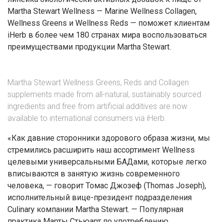
Martha Stewart Wellness — Marine Wellness Collagen,
Wellness Greens и Wellness Reds — поможет клиентам
iHerb в более чем 180 странах мира воспользоваться
преимуществами продукции Martha Stewart.
Martha Stewart Wellness Greens, Reds and Collagen
supplements made from all-natural, sustainably sourced
ingredients and free from artificial additives are now
available to international consumers via iHerb.
«Как давние сторонники здорового образа жизни, мы
стремились расширить наш ассортимент Wellness
целевыми универсальными БАДами, которые легко
вписываются в занятую жизнь современного
человека, — говорит Томас Джозеф (Thomas Joseph),
исполнительный вице-президент подразделения
Culinary компании Martha Stewart. — Популярная
практика Марты Стьюарт по употреблению