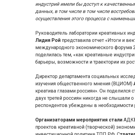
индустрий имели бы доступ к качественны
данных, в том числе в том числе востребо
осуществления этого процесса с наимень
Руководитель лаборатории креативных ин
Лидия Рой
представила отчет «Итоги и ве
международного экономического форума 2
поделилась тем, «как креативные индустри
барьеры, возможности и траектории их рост
Директор департамента социальных исслед
изучения общественного мнения (ВЦИОМ)
креатива глазами россиян». Он поделился
двух третей россиян никогда не слышали о
респондентов убеждены в необходимости р
Организаторами мероприятия стали
АДКБ
проектов креативной (творческой) эконо
инвестиционной политике ТПП РФ. С
трате