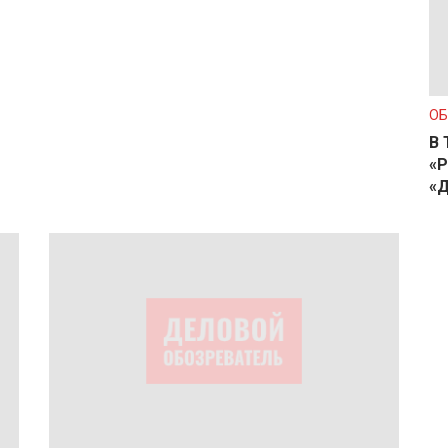
О
В 
«Р
«Д