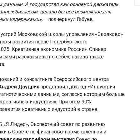
м данным. А государство как основной держатель
ванных бизнесом, делало бы всё возможное для
шими издержками»,
– подчеркнул Габуев.
дустрий Московской школы управления «Сколково»
кторы развития после Петербургского
025. Креативная экономика России». Спикер
и сами рассказывают о себе», назвав также
а.
ований и консалтинга Всероссийского центра
Андрей Даудрих
представил доклад «Индустрия
 статистическими данными, согласно которым больше
 креативных индустриях. При этом 90%
азвития креативных индустрий в стране.
 «Я Лидер», Экспертный совет по развитию
мики в Совете по финансово-промышленной и
гическим
партнёром
выступил
Совет по