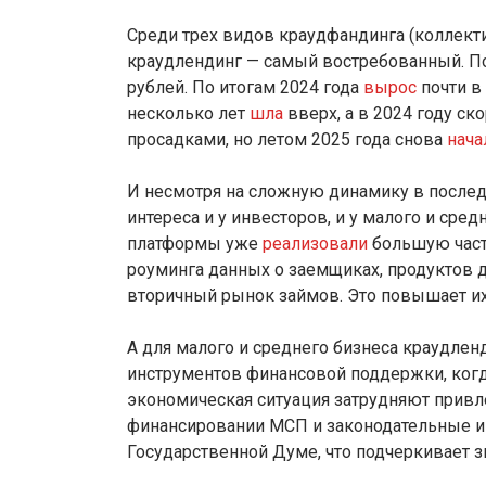
Среди трех видов краудфандинга (коллект
краудлендинг — самый востребованный. По
рублей. По итогам 2024 года
вырос
почти в
несколько лет
шла
вверх, а в 2024 году с
просадками, но летом 2025 года снова
нача
И несмотря на сложную динамику в послед
интереса и у инвесторов, и у малого и сре
платформы уже
реализовали
большую часть
роуминга данных о заемщиках, продуктов д
вторичный рынок займов. Это повышает их 
А для малого и среднего бизнеса краудлен
инструментов финансовой поддержки, когд
экономическая ситуация затрудняют привл
финансировании МСП и законодательные и
Государственной Думе, что подчеркивает з