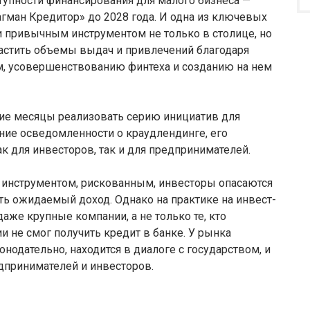
упности финансирования для малого бизнеса —
гман Кредитор» до 2028 года. И одна из ключевых
 и привычным инструментом не только в столице, но
растить объемы выдач и привлечений благодаря
м, усовершенствованию финтеха и созданию на нем
ие месяцы реализовать серию инициатив для
ие осведомленности о краудлендинге, его
к для инвесторов, так и для предпринимателей.
 инструментом, рискованным, инвесторы опасаются
ть ожидаемый доход. Однако на практике на инвест-
же крупные компании, а не только те, кто
и не смог получить кредит в банке. У рынка
нодательно, находится в диалоге с государством, и
дпринимателей и инвесторов.