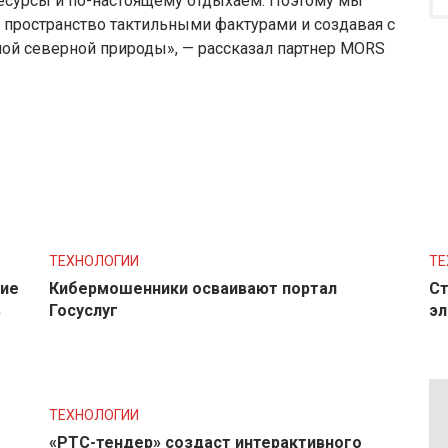
ресурсы и по-настоящему отдыхаем. Поэтому мы
 пространство тактильными фактурами и создавая с
ой северной природы», — рассказал партнер MORS
ТЕХНОЛОГИИ
ТЕ
ние
Кибермошенники осваивают портал
Ст
в
Госуслуг
эл
ТЕХНОЛОГИИ
«РТС-тендер» создаст интерактивного