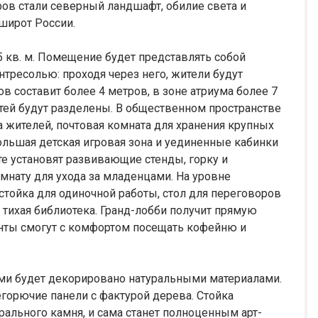
в стали северный ландшафт, обилие света и
 широт России.
 кв. м. Помещение будет представлять собой
тресолью: проходя через него, жители будут
в составит более 4 метров, в зоне атриума более 7
тей будут разделены. В общественном пространстве
а жителей, почтовая комната для хранения крупных
большая детская игровая зона и уединенные кабинки
е установят развивающие стенды, горку и
мнату для ухода за младенцами. На уровне
стойка для одиночной работы, стол для переговоров
 тихая библиотека. Гранд-лобби получит прямую
нты смогут с комфортом посещать кофейню и
ми будет декорировано натуральными материалами.
орючие панели с фактурой дерева. Стойка
ального камня, и сама станет полноценным арт-