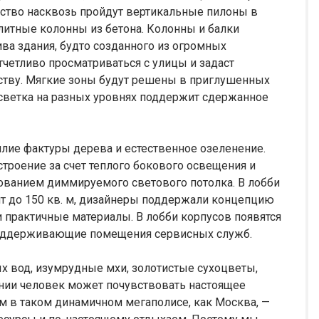
нство насквозь пройдут вертикальные пилоны в
литные колонны из бетона. Колонны и балки
а здания, будто созданного из огромных
тчетливо просматриваться с улицы и задаст
нству. Мягкие зоны будут решены в приглушенных
дсветка на разных уровнях поддержит сдержанное
билие фактуры дерева и естественное озеленение.
строение за счет теплого бокового освещения и
ованием диммируемого светового потолка. В лобби
т до 150 кв. м, дизайнеры поддержали концепцию
 практичные материалы. В лобби корпусов появятся
поддерживающие помещения сервисных служб.
х вод, изумрудные мхи, золотистые сухоцветы,
ении человек может почувствовать настоящее
м в таком динамичном мегаполисе, как Москва, —