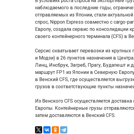
В условиях роста спроса на экспортные гр
наблюдаемого в последние годы, огранич
отправляемых из Японии, стали актуальной
спрос, Nippon Express совместно с cargo-pa
Европу, создала сервис по консолидации к
своего контейнерного терминала (CFS) в Ве
Серсис охватывает перевозки из крупных по
и Модзи) в 26 пунктов назначения в Центра
Линц, Инсбрук, Загреб, Прагу, Будапешт и 
маршрут FP1 из Японии в Северную Европу
в Венский CFS, где осуществляется выгруз
грузов в соответствующие пункты назначе
Из Венского CFS осуществляется доставка 
Европы. Контейнерные грузы отправляются
затем доставляются в Венский CFS.