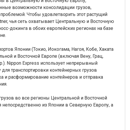
узы в Центральную и Восточную Европу,
енные возможности консолидации грузов,
 проблемой. Чтобы удовлетворить этот растущий
rtner, чья сеть охватывает Центральную и Восточную
росс-докинга в обоих европейских регионах на базе
не.
ртов Японии (Токио, Иокогама, Нагоя, Кобе, Хаката
льной и Восточной Европе (включая Вену, Грац,
др.). Nippon Express использует непрерывный
 для транспортировки контейнерных грузов
ка и расформирование контейнеров и отправка
ния.
грузов во все регионы Центральной и Восточной
 непосредственно из Японии в Северную Европу, а