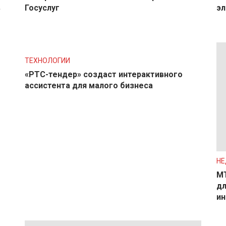
в
Госуслуг
эл
ТЕХНОЛОГИИ
«РТС-тендер» создаст интерактивного
ассистента для малого бизнеса
Н
МТ
дл
ин