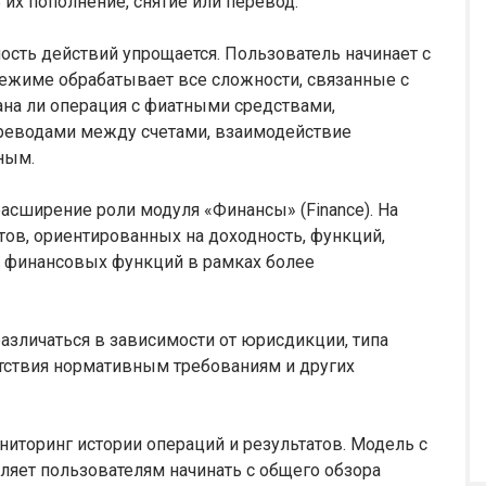
 их пополнение, снятие или перевод.
сть действий упрощается. Пользователь начинает с
режиме обрабатывает все сложности, связанные с
ана ли операция с фиатными средствами,
реводами между счетами, взаимодействие
ным.
асширение роли модуля «Финансы» (Finance). На
тов, ориентированных на доходность, функций,
их финансовых функций в рамках более
азличаться в зависимости от юрисдикции, типа
ветствия нормативным требованиям и других
торинг истории операций и результатов. Модель с
ляет пользователям начинать с общего обзора