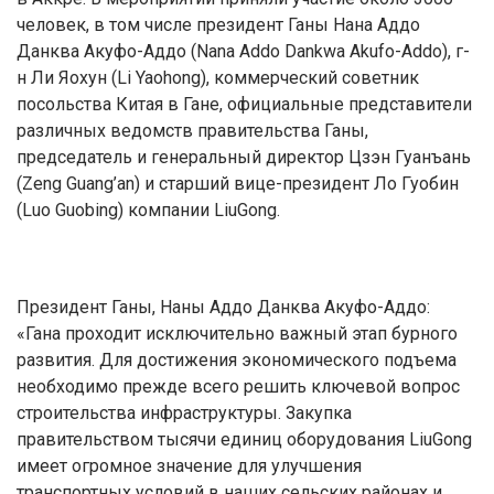
человек, в том числе президент Ганы Нана Аддо
Данква Акуфо-Аддо (Nana Addo Dankwa Akufo-Addo), г-
н Ли Яохун (Li Yaohong), коммерческий советник
посольства Китая в Гане, официальные представители
различных ведомств правительства Ганы,
председатель и генеральный директор Цзэн Гуанъань
(Zeng Guang’an) и старший вице-президент Ло Гуобин
(Luo Guobing) компании LiuGong.
Президент Ганы, Наны Аддо Данква Акуфо-Аддо:
«Гана проходит исключительно важный этап бурного
развития. Для достижения экономического подъема
необходимо прежде всего решить ключевой вопрос
строительства инфраструктуры. Закупка
правительством тысячи единиц оборудования LiuGong
имеет огромное значение для улучшения
транспортных условий в наших сельских районах и