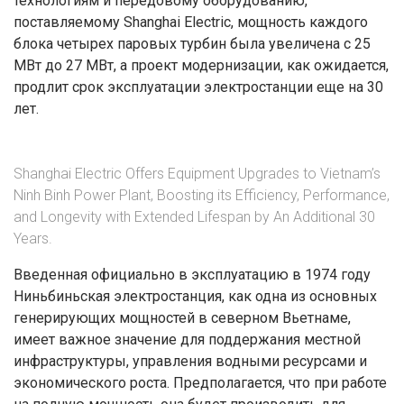
технологиям и передовому оборудованию,
поставляемому Shanghai Electric, мощность каждого
блока четырех паровых турбин была увеличена с 25
МВт до 27 МВт, а проект модернизации, как ожидается,
продлит срок эксплуатации электростанции еще на 30
лет.
Shanghai Electric Offers Equipment Upgrades to Vietnam’s
Ninh Binh Power Plant, Boosting its Efficiency, Performance,
and Longevity with Extended Lifespan by An Additional 30
Years.
Введенная официально в эксплуатацию в 1974 году
Ниньбиньская электростанция, как одна из основных
генерирующих мощностей в северном Вьетнаме,
имеет важное значение для поддержания местной
инфраструктуры, управления водными ресурсами и
экономического роста. Предполагается, что при работе