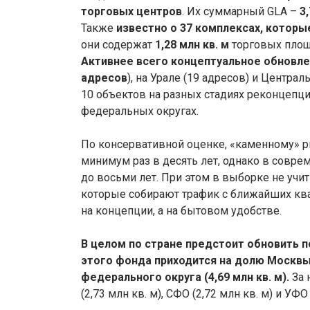
торговых центров
. Их суммарный GLA –
3
Также
известно о 37 комплексах, которы
они содержат
1,28 млн кв. м
торговых площа
Активнее всего концептуальное обновле
адресов
), на Урале (19 адресов) и Центра
10 объектов на разных стадиях реконцепц
федеральных округах.
По консервативной оценке, «каменному» р
минимум раз в десять лет, однако в совре
до восьми лет. При этом в выборке не учит
которые собирают трафик с ближайших ква
на концепции, а на бытовом удобстве.
В целом по стране предстоит обновить по
этого фонда приходится на долю Москвы 
федерального округа (4,69 млн кв. м).
За 
(2,73 млн кв. м), СФО (2,72 млн кв. м) и УФО 