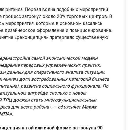
ля ритейла. Первая волна подобных мероприятий
ве процесс затронул около 20% торговых центров. В
сь мероприятия, которые в основном касались
ое дизайнерское оформление и позиционирование.
онятие «реконцепция» претерпело существенную
 перенастройка самой экономической модели
недрение передовых управленческих практик,
ы данных для оперативного анализа ситуации,
личением доли востребованных категорий бизнеса
 питание), развитие социального функционала. По
и визуальном апгрейде, сколько о новом
ый ТРЦ должен стать многофункциональным
еса для всего района», – объясняет
Мария
АМПА»
.
онцепция в той или иной форме затронула 90