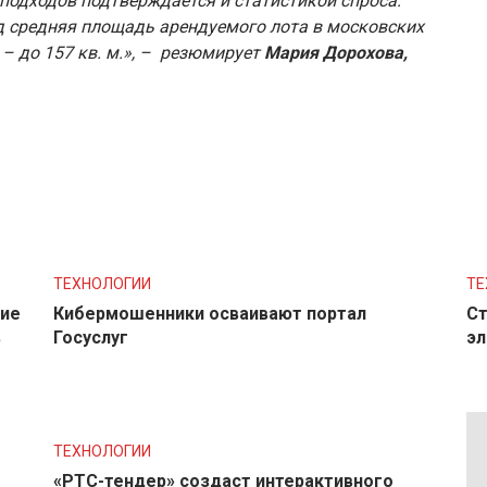
подходов подтверждается и статистикой спроса:
 средняя площадь арендуемого лота в московских
 – до 157 кв. м.», – резюмирует
Мария Дорохова,
ТЕХНОЛОГИИ
ТЕ
ние
Кибермошенники осваивают портал
Ст
в
Госуслуг
эл
ТЕХНОЛОГИИ
«РТС-тендер» создаст интерактивного