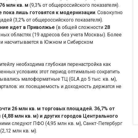
,76 млн кв. м
(9,3% от общероссийского показателя).
е пока лишь готовятся к модернизации
. Совокупно
дей (3,2% от общероссийского показателя).
ние идет в Приволжье
(в общей сложности
28
льных областях (19 адресов без учета Москвы). Более
ии насчитывается в Южном и Сибирском
итейлу необходима глубокая перенастройка как
менных условиях этот период оптимально сократить
ывались малоформатные ТЦ (GLA до 5 тыс. кв. м),
рталов: их посещаемость и доходность держатся не
чти 26 млн кв. м торговых площадей. 36,7% от
(4,88 млн кв. м) и других городов Центрального
ними следуют ПФО (4,95 млн кв. м), Санкт-Петербург
(2,12 млн кв. м).