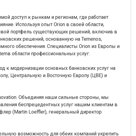
ямой доступ к рынкам и регионам, где работает
лияние. Используя опыт Orion в своей области,
т свой портфель существующих решений, включив в
нковских решений, основанную на Temenos,
ного обеспечения. Специалисты Orion из Европы и
stemв области профессиональных услуг.
од к модернизации основных банковских услуг на
опу, Центральную и Восточную Европу (ЦВЕ) и
nnovation. Объединяя наши сильные стороны, мы
вления беспрецедентных услуг нашим клиентам в
лер (Martin Loeffler), генеральный директор
тельную возможность для обеих компаний укрепить