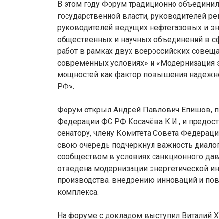
В этом году Форум традиционно объедини
государственной власти, руководителей ре
руководителей ведущих нефтегазовых и эн
общественных и научных объединений в сф
работ в рамках двух всероссийских совеща
современных условиях» и «Модернизация 
мощностей как фактор повышения надежнос
РФ».
Форум открыл Андрей Павлович Епишов, п
Федерации ФС РФ Косачёва К.И., и предос
сенатору, члену Комитета Совета Федераци
свою очередь подчеркнул важность диалог
сообществом в условиях санкционного давл
отведена модернизации энергетической ин
производства, внедрению инноваций и по
комплекса.
На форуме с докладом выступил Витали