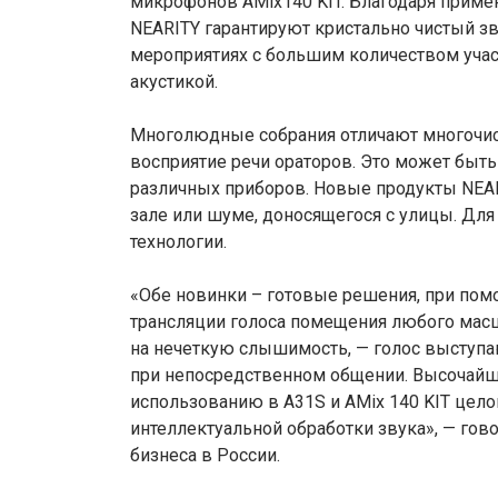
микрофонов AMix140 KIT. Благодаря приме
NEARITY гарантируют кристально чистый з
мероприятиях с большим количеством учас
акустикой.
Многолюдные собрания отличают многочи
восприятие речи ораторов. Это может быть
различных приборов. Новые продукты NEAR
зале или шуме, доносящегося с улицы. Дл
технологии.
«Обе новинки – готовые решения, при пом
трансляции голоса помещения любого масш
на нечеткую слышимость, — голос выступа
при непосредственном общении. Высочайше
использованию в A31S и AMix 140 KIT цел
интеллектуальной обработки звука», — го
бизнеса в России.