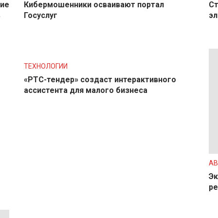
ние
Кибермошенники осваивают портал
Ст
в
Госуслуг
эл
ТЕХНОЛОГИИ
«РТС-тендер» создаст интерактивного
ассистента для малого бизнеса
АВ
Эк
ре