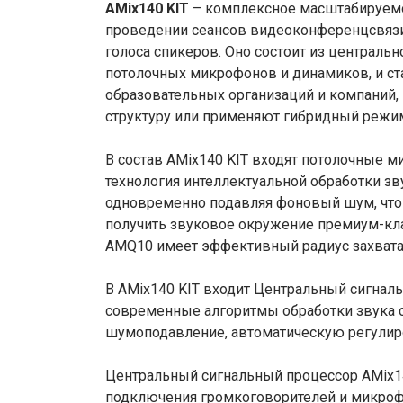
AMix140 KIT
– комплексное масштабируемо
проведении сеансов видеоконференцсвязи,
голоса спикеров. Оно состоит из централь
потолочных микрофонов и динамиков, и с
образовательных организаций и компаний
структуру или применяют гибридный режи
В состав AMix140 KIT входят потолочные
технология интеллектуальной обработки з
одновременно подавляя фоновый шум, что 
получить звуковое окружение премиум-кла
AMQ10 имеет эффективный радиус захвата 
В AMix140 KIT входит Центральный сигнал
современные алгоритмы обработки звука с
шумоподавление, автоматическую регулир
Центральный сигнальный процессор AMix1
подключения громкоговорителей и микроф