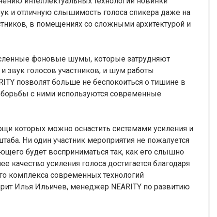
нению интеллектуальных технологий новинки
вук и отличную слышимость голоса спикера даже на
тников, в помещениях со сложными архитектурой и
сленные фоновые шумы, которые затрудняют
 и звук голосов участников, и шум работы
ITY позволят больше не беспокоиться о тишине в
я борьбы с ними используются современные
ощи которых можно оснастить системами усиления и
таба. Ни один участник мероприятия не пожалуется
ющего будет восприниматься так, как его слышно
е качество усиления голоса достигается благодаря
ого комплекса современных технологий
ворит Илья Ильичев, менеджер NEARITY по развитию