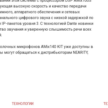
зовании этой системы с процессором DSP AMix100S
ирующая высокую скорость и качество передачи
ммного, аппаратного обеспечения и сетевых
анального цифрового звука с низкой задержкой по
м IP-пакетов уровня 3. С технологией Dante новинки
во звучания и уверенную слышимость речи всех
.
олочных микрофонов AMix140 KIT уже доступны в
ры могут обращаться к дистрибьюторам NEARITY,
ТЕХНОЛОГИИ
ТЕ