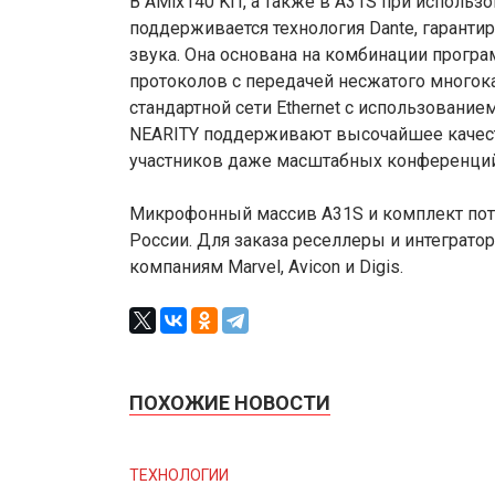
В AMix140 KIT, а также в А31S при исполь
поддерживается технология Dante, гарант
звука. Она основана на комбинации програ
протоколов с передачей несжатого многок
стандартной сети Ethernet с использование
NEARITY поддерживают высочайшее качест
участников даже масштабных конференций
Микрофонный массив A31S и комплект пот
России. Для заказа реселлеры и интеграто
компаниям Marvel, Avicon и Digis.
ПОХОЖИЕ НОВОСТИ
ТЕХНОЛОГИИ