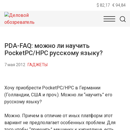
$ 82,17
€ 94,84
НОВОСТИ
ТЕХНОЛОГИИ
ЭКОНОМИКА
ОБЩЕСТВ
PDA-FAQ: можно ли научить
PocketPC/HPC русскому языку?
7 мая 2012
ГАДЖЕТЫ
Хочу приобрести PocketPC/HPC в Германии
(Голландии, США и проч.). Можно ли “научить” его
русскому языку?
Можно. Причем в отличие от иных платформ этот
вариант не предполагает особенных проблем. Для
того чтобы “приучить” машинку к кириллице, есть