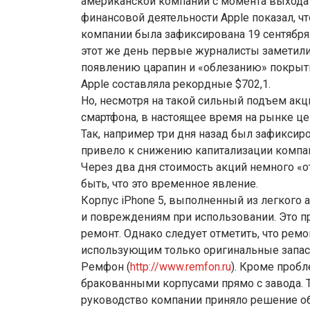
американской компании с момента выхода i
финансовой деятельности Apple показал, ч
компании была зафиксирована 19 сентября. 
этот же день первые журналисты заметили,
появлению царапин и «облезанию» покрыти
Apple составляла рекордные $702,1.
Но, несмотря на такой сильный подъем ак
смартфона, в настоящее время на рынке ц
Так, например три дня назад был зафиксир
привело к снижению капитализации компани
Через два дня стоимость акций немного «о
быть, что это временное явление.
Корпус iPhone 5, выполненный из легкого
и повреждениям при использовании. Это пр
ремонт. Однако следует отметить, что рем
использующим только оригинальные запасн
Ремфон (
http://www.remfon.ru
). Кроме проб
бракованными корпусами прямо с завода. Т
руководство компании приняло решение об