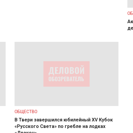
О
Ак
де
ОБЩЕСТВО
В Твери завершился юбилейный XV Кубок
«Русского Света» по гребле на лодках
«Дракон»