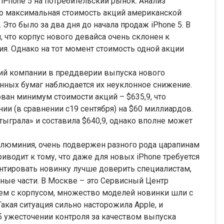
Phone 5 на потребительский рынок. Анализ
то максимальная стоимость акций американской
Это было за два дня до начала продаж iPhone 5. В
 что корпус нового девайса очень склонен к
я. Однако на тот момент стоимость одной акции
ций компании в преддверии выпуска нового
енных бумаг наблюдается их неуклонное снижение.
ован минимум стоимости акций – $635,9, что
и (в сравнении с19 сентября) на $60 миллиардов.
тыграла» и составила $640,9, однако вполне может
 алюминия, очень подвержен разного рода царапинам
иводит к тому, что даже для новых iPhone требуется
онтировать новинку лучше доверить специалистам,
ые части. В Москве – это Сервисный Центр
лем с корпусом, множество моделей новинки шли с
акая ситуация сильно насторожила Apple, и
 ужесточении контроля за качеством выпуска