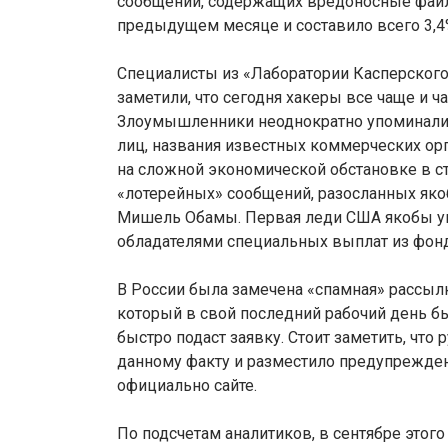
сообщений, содержащих вредоносные файлы
предыдущем месяце и составило всего 3,4
Специалисты из «Лаборатории Касперског
заметили, что сегодня хакеры все чаще и
Злоумышленники неоднократно упоминали 
лиц, названия известных коммерческих орг
на сложной экономической обстановке в с
«лотерейных» сообщений, разосланных яко
Мишель Обамы. Первая леди США якобы уве
обладателями специальных выплат из фон
В России была замечена «спамная» рассыл
который в свой последний рабочий день бы
быстро подаст заявку. Стоит заметить, что
данному факту и разместило предупреждени
официально сайте.
По подсчетам аналитиков, в сентябре этого