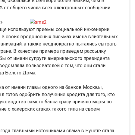
, оказалась в сентябре более низким, чем в
% от общего числа всех электронных сообщений.
о»
 чаще используют приемы социальной инженерии.
в своих вредоносных письмах имена влиятельных
анизаций, а также неоднократно пытались сыграть
тране. В качестве примера приведем рассылку
бы от имени супруги американского президента
домляла пользователей о том, что они стали
да Белого Дома.
ка от имени главы одного из банков Москвы,
л готов одобрить получение кредита для того, кто
 руководство самого банка сразу приняло меры по
е о хакерских атаках такого типа на своем
 года главными источниками спама в Рунете стала