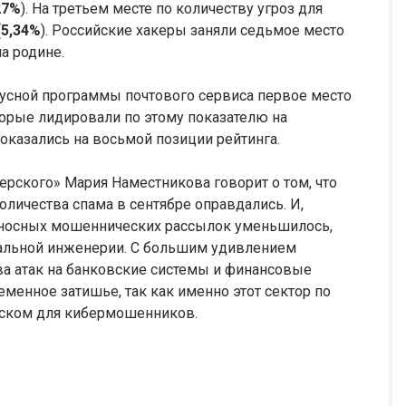
27%
). На третьем месте по количеству угроз для
(
5,34%
). Российские хакеры заняли седьмое место
а родине.
русной программы почтового сервиса первое место
торые лидировали по этому показателю на
казались на восьмой позиции рейтинга.
рского» Мария Наместникова говорит о том, что
оличества спама в сентябре оправдались. И,
доносных мошеннических рассылок уменьшилось,
альной инженерии. С большим удивлением
а атак на банковские системы и финансовые
ременное затишье, так как именно этот сектор по
уском для кибермошенников.