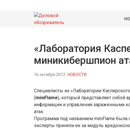
НО
«Лаборатория Каспе
миникибершпион ат
16 октября 2012
НОВОСТИ
Специалисты из «Лаборатории Касперског
(
miniFlame
), который представляет собой
информации и управления зараженными к
атак.
Программа под названием miniFlame была о
эксперты приняли ее за модуль вредоносн