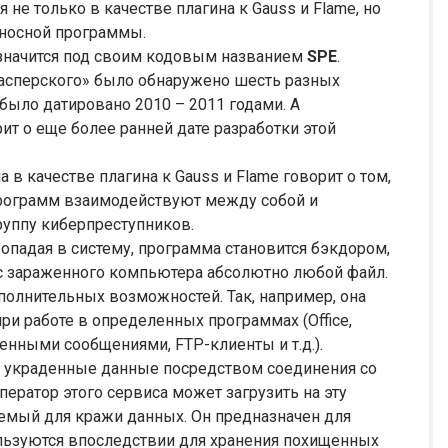
 не только в качестве плагина к Gauss и Flame, но
оносной программы.
 значится под своим кодовым названием
SPE
.
Касперского» было обнаружено шесть разных
было датировано 2010 – 2011 годами. А
ит о еще более ранней дате разработки этой
 в качестве плагина к Gauss и Flame говорит о том,
программ взаимодействуют между собой и
уппу киберпреступников.
опадая в систему, программа становится бэкдором,
с зараженного компьютера абсолютно любой файл.
полнительных возможностей. Так, например, она
и работе в определенных программах (Office,
енными сообщениями, FTP-клиенты и т.д.).
 украденные данные посредством соединения со
ратор этого сервиса может загрузить на эту
емый для кражи данных. Он предназначен для
льзуются впоследствии для хранения похищенных