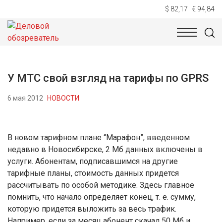
$ 82,17
€ 94,84
НОВОСТИ
ТЕХНОЛОГИИ
ЭКОНОМИКА
ОБЩЕСТВ
У МТС свой взгляд на тарифы по GPRS
6 мая 2012
НОВОСТИ
В новом тарифном плане “Марафон”, введенном
недавно в Новосибирске, 2 Мб данных включены в
услуги. Абонентам, подписавшимся на другие
тарифные планы, стоимость данных придется
рассчитывать по особой методике. Здесь главное
помнить, что начало определяет конец, т. е. сумму,
которую придется выложить за весь трафик.
Например, если за месяц абонент скачал 50 Мб и