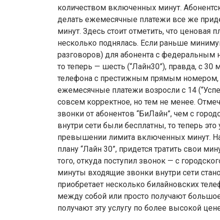
количеством включенных минут. Абонентска
делать ежемесячные платежи все же приде
минут. Здесь стоит отметить, что ценовая 
несколько поднялась. Если раньше миним
разговоров) для абонента с федеральным н
то теперь — шесть (“Лайн30”), правда, с 30
телефона с престижным прямым номером,
ежемесячные платежи возросли с 14 (“Успех
совсем корректное, но тем не менее. Отмеч
звонки от абонентов “БиЛайн”, чем с горо
внутри сети были бесплатны, то теперь это
превышении лимита включенных минут. На
плану “Лайн 30”, придется тратить свои м
того, откуда поступил звонок — с городског
минуты входящие звонки внутри сети стано
приобретает несколько билайновских теле
между собой или просто получают большое 
получают эту услугу по более высокой цене