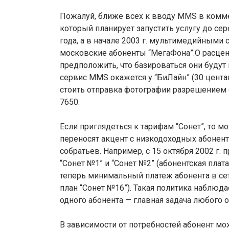
Пожалуй, ближе всех к вводу MMS в комме
который планирует запустить услугу до сер
года, а в начале 2003 г. мультимедийными
московские абоненты “МегаФона”.О расценк
предположить, что базироваться они будут
сервис MMS окажется у “БиЛайн” (30 цента
стоить отправка фотографии разрешением 6
7650.
Если приглядеться к тарифам “Сонет”, то м
переносят акцент с низкодоходных абонен
собратьев. Например, с 15 октября 2002 г
“Сонет №1” и “Сонет №2” (абонентская плата 
теперь минимальный платеж абонента в сет
план “Сонет №16”). Такая политика наблюда
одного абонента — главная задача любого оп
В зависимости от потребностей абонент м