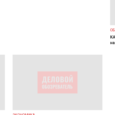
О
KA
на