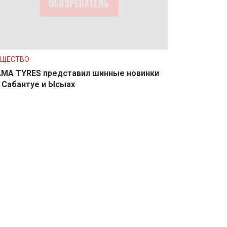
БЩЕСТВО
MA TYRES представил шинные новинки
 Сабантуе и Ысыах