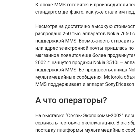
К эпохе MMS готовятся и производители те
стандартом де-факто, как уже стали им п
Несмотря на достаточно высокую стоимость
распродано 260 тыс. аппаратов Nokia 765
поддержкой MMS. Возможность отправить т
или адрес электронной почты пришлась по в
магазинов появится еще более продвинутая
2002 г. начнутся продажи Nokia 3510i — ап
поддержкой MMS. Ее предшественница Nok
мультимедийные сообщения. Motorola объяв
MMS поддерживает и аппарат SonyEricsson T
А что операторы?
На выставке “Связь-Экспокомм-2002” весно
сервиса в тестовую эксплуатацию. В октяб
поставку платформы мультимедийных соо