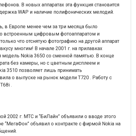
лефонов. В новых аппаратах эта функция становится
оддержка WAP и наличие полифонических мелодий.
, в Европе менее чем за три месяца было
0 со встроенным цифровым фотоаппаратом и
олько что отснятую фотографию на другой аппарат
кусу многим! В начале 2001 г. на прилавках
 модель Nokia 3650 со сменной памятью. В конце
парата без камеры, но с цветным дисплеем и
ia 3510 позволяет лишь принимать
ила о выпуске на рынок модели Т720 . Работу с
68i .
й 2002 г. МТС и “БиЛайн” объявили о вводе этого
ре “МегаФон” объявил о контракте с фирмой Nokia на
бщений.