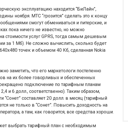
рческую эксплуатацию находится “БиЛайн”,
едины ноября. МТС “грозится” сделать это к концу
 сообщениями смогут обмениваться и питерские, и
ах пока ничего не известно, но можно
 на стоимости услуг GPRS, тогда самым дешевым
ми за 1 Мб). Не сложно вычислить, сколько будет
40х480 точек и объемом 40 Кб, сделанная Nokia
ожно заметить, что его маркетологи постепенно
тов на их более говорливых и обеспеченных
. прекращено подключение по тарифным планам
2,4 и 6 долл., соответственно). Таким образом,
и “Сонет” составляет 20 долл. в месяц (тарифный
ется не только в “Сонет”. Повысить доходность на
ератора, а там, как говорится, все средства хороши.
ожет выбрать тарифный план с необходимым