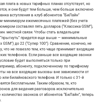
я плата в новых тарифных планах отсутствует, но
тся, и они будут тем больше, чем больше включено
планка вступления в клуб абонентов “БиЛайн”
ум-миниморум ежемесячных платежей (без учета
омером составлял пять долларов (“Классика GSM”),
 мин. местной связи. Чтобы стать владельцем
 “прыгнуть” придется еще выше — минимальные
 GSM”) до 22 (“Супер 100”). Сравнение, конечно, не
у, что не повезло тем, кто чаще принимает входящие
дских телефонов. Если раньше все входящие звонки
 условие будет выполняться только при
пример, абоненту, подключенному по тарифному
инуты на все входящие вызовы вне зависимости от
о или билайновского телефона. И только с 31-й
вятся бесплатными. Таким образом, те, кто
фонов для ведения разговоров исключительно
количество звонков от абонентов “БиЛайн”, теперь
.