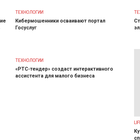
ТЕХНОЛОГИИ
ТЕ
ние
Кибермошенники осваивают портал
Ст
в
Госуслуг
эл
ТЕХНОЛОГИИ
«РТС-тендер» создаст интерактивного
ассистента для малого бизнеса
LIF
Ку
сп