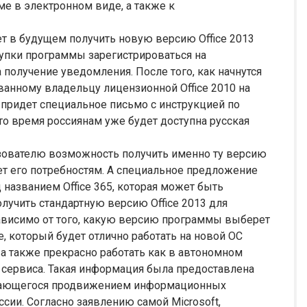
е в электронном виде, а также к
ает в будущем получить новую версию Office 2013
окупки программы зарегистрироваться на
 получение уведомления. После того, как начнутся
ованному владельцу лицензионной Office 2010 на
l придет специальное письмо с инструкцией по
то время россиянам уже будет доступна русская
льзователю возможность получить именно ту версию
ает его потребностям. А специальное предложение
названием Office 365, которая может быть
олучить стандартную версию Office 2013 для
зависимо от того, какую версию программы выберет
e, который будет отлично работать на новой ОС
а также прекрасно работать как в автономном
 сервиса. Такая информация была предоставлена
имающегося продвижением информационных
сии. Согласно заявлению самой Microsoft,