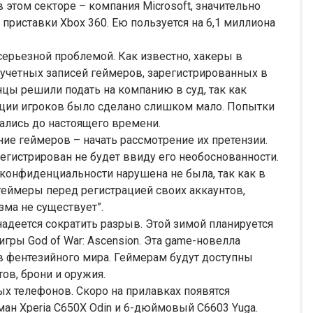
 этом секторе – компания Microsoft, значительно
приставки Xbox 360. Ею пользуется на 6,1 миллиона
серьезной проблемой. Как известно, хакеры в
учетных записей геймеров, зарегистрированных в
нцы решили подать на компанию в суд, так как
ации игроков было сделано слишком мало. Попытки
ались до настоящего времени.
ие геймеров – начать рассмотрение их претензии.
егистрирован не будет ввиду его необоснованности.
а конфиденциальности нарушена не была, так как в
геймеры перед регистрацией своих аккаунтов,
зма не существует”.
надеется сократить разрыв. Этой зимой планируется
игры God of War: Ascension. Эта game-новелла
ев фентезийного мира. Геймерам будут доступны
ов, брони и оружия.
х телефонов. Скоро на прилавках появятся
н Xperia C650X Odin и 6-дюймовый C6603 Yuga.