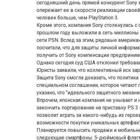
сегодняшний день прямой конкурент Sony в
опережает ее в скорости реализации своей 
человек больше, чем PlayStation 3.
Кроме этого, компания Sony столкнулась с 
прошлом году выложили в сеть миллионы 
сети PSN. Вслед за этим, рядовые америка
посчитали, что для защиты личной информ
получить от Sony компенсации предприним
Однако сегодня суд США отклонил требован
Юристы заявили, что коллективный иск зар
Защита Sony смогла доказать, что политик
специальном соглашении, которое читают 
указано, что “идеального защитного механи
Впрочем, японская компания не унывает и 
закончить портирование на приставку PS 3 
позволит играть за какого-нибудь из геро
возможности покупки уникальных артефакт
Планируется повысить продажи и мобильны
следующие смартфоны: 5-дюймовый флагма