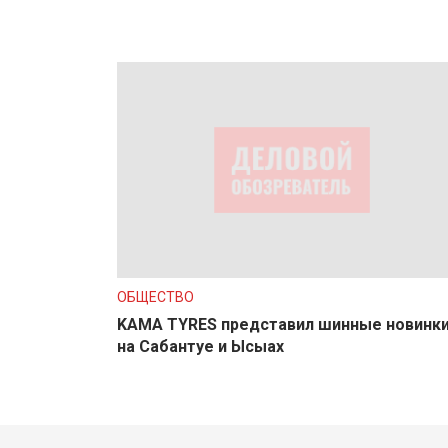
ОБЩЕСТВО
KAMA TYRES представил шинные новинк
на Сабантуе и Ысыах