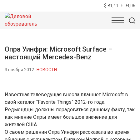
$ 81,41
€ 94,06
НОВОСТИ
ТЕХНОЛОГИИ
ЭКОНОМИКА
ОБЩЕСТВ
Опра Уинфри: Microsoft Surface –
настоящий Mercedes-Benz
3 ноября 2012
НОВОСТИ
Известная телеведущая внесла планшет Microsoft в
свой каталог “Favorite Things” 2012-го года.
Редмондцы должны порадоваться данному факту, так
как мнение Опры имеет большое значение для
жителей США.
О своем решении Опра Уинфри рассказала во время
общения с журналистом Дипаком Чопрой, с которым