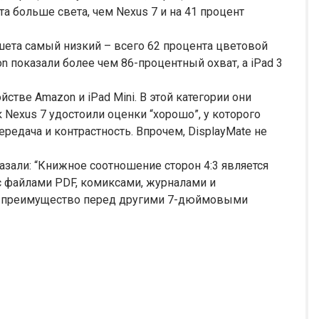
нта больше света, чем Nexus 7 и на 41 процент
шета самый низкий – всего 62 процента цветовой
n показали более чем 86-процентный охват, а iPad 3
стве Amazon и iPad Mini. В этой категории они
к Nexus 7 удостоили оценки “хорошо”, у которого
редача и контрастность. Впрочем, DisplayMate не
азали: “Книжное соотношение сторон 4:3 является
с файлами PDF, комиксами, журналами и
ini преимущество перед другими 7-дюймовыми