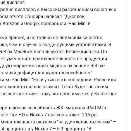
ия дисплея.
о уровня дисплеев с высоким разрешением основных
воем отчете Сонейра написал: “Дисплеи,
Amazon и Google, превзошли iPad Mini в
ных правил, и не только не повысила качество
хуже, чем в случае с предыдущими устройствами. В
 Retina MacBook используются Retina-дисплеи. По
жет уменьшить привлекательность ее продукции:
одную маркетинговую модель на основе Retina-
тельный дефицит конкурентоспособности”.
ом iPad Mini: “Если у вас есть последний iPhone или
ни-планшета сильно размыт. Текст будет не таким
е соответствует тому, которое имеется у Kindle Fire
 разрешающая способность ЖК-матрицы iPad Mini
ndle Fire HD и Nexus 7 она составляет 216 ppi.
у мини-планшета оказался “на удивление высоким” –
 процента, а у Nexus 7 – 5,9 процента: “В