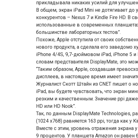
прикладывала никаких усилий для улучшен
В общем, экран iPad Mini не дотягивает д
конкурентов – Nexus 7 и Kindle Fire HD. В с
использованные в современных планшетах 
большинстве лабораторных тестов”.
Похоже, Apple отступила от своих собствен
нового продукта, а сделала его заведомо 
iPhone 4/4S, 9,7-дюймовом iPad, iPhone 5 и
словам представителя DisplayMate, это мо
“Таким образом, Apple, создавшая превосх
дисплеев, в настоящее время имеет значи
Журналист Скотт Штайн из CNET пишет о нов
iPad, вы будете чувствовать, что экран ми
резким и качественным. Значение ppi даже н
HD или HD Nook”.
Так, по данным DisplayMate Technologies,
(1024 x768) равняется 163 ppi, тогда как у Ki
Вместе с этим, уровень отражения экрана 
9 процентов. У планшета Amazon он равен 6,4