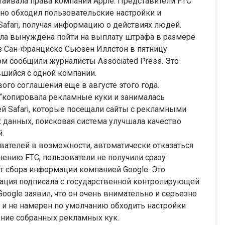
таивала права компании Apple. Представители FTC
но обходил пользовательские настройки и
afari, получая информацию о действиях людей.
была вынуждена пойти на выплату штрафа в размере
из Сан-Франциско Сьюзен Иллстон в пятницу
ом сообщили журналисты Associated Press. Это
шийся с одной компании.
вого соглашения еще в августе этого года.
 “копировала рекламные куки и занималась
 Safari, которые посещали сайты с рекламными
их данных, поисковая система улучшала качество
.
ователей в возможности, автоматически отказаться
мнению FTC, пользователи не получили сразу
т сбора информации компанией Google. Это
ация подписала с государственной контролирующей
Google заявил, что он очень внимательно и серьезно
 и не намерен по умолчанию обходить настройки
ление собранных рекламных кук.