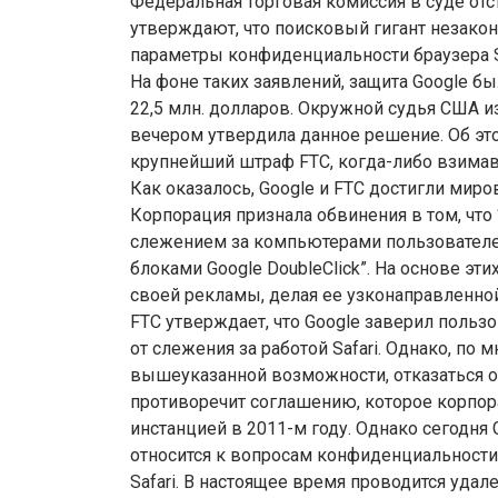
Федеральная торговая комиссия в суде отс
утверждают, что поисковый гигант незакон
параметры конфиденциальности браузера S
На фоне таких заявлений, защита Google 
22,5 млн. долларов. Окружной судья США 
вечером утвердила данное решение. Об эт
крупнейший штраф FTC, когда-либо взимав
Как оказалось, Google и FTC достигли миро
Корпорация признала обвинения в том, что
слежением за компьютерами пользователей
блоками Google DoubleClick”. На основе эт
своей рекламы, делая ее узконаправленной
FTC утверждает, что Google заверил польз
от слежения за работой Safari. Однако, по 
вышеуказанной возможности, отказаться о
противоречит соглашению, которое корпор
инстанцией в 2011-м году. Однако сегодня 
относится к вопросам конфиденциальности
Safari. В настоящее время проводится уда