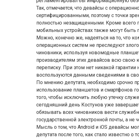
регламентировал бы информационную безо
Так, отмечается, что девайсы с операционно
сертифицированными, поэтому с точки зре
полностью незащищенными. Кроме всего п
мобильных устройствах также могут быть 
Можно, конечно же, надеяться на то, что 
операционных систем не преследуют злого
чиновники, используя новомодные планшет
производителям этих девайсов всю свою 
переписку. При этом нет никакой гарантии 
воспользуются данными сведениями в свои
По мнению депутата, необходимо срочно п
использование планшетов и смартфонов г
того, чтобы исключить любую утечку слу
сегодняшний день Костунов уже завершает
обязывать всех чиновников вести служеб
государственной электронной почты, а не 
Мысль о том, что Android и iOS девайсы мо
депутата после того, как стало известно о 