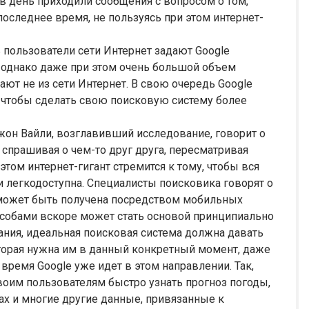
 день приходили сообщения с вопросом о том,
оследнее время, не пользуясь при этом интернет-
 пользователи сети Интернет задают Google
 однако даже при этом очень большой объем
ют не из сети Интернет. В свою очередь Google
 чтобы сделать свою поисковую систему более
жон Вайли, возглавивший исследование, говорит о
спрашивая о чем-то друг друга, пересматривая
 этом интернет-гигант стремится к тому, чтобы вся
 легкодоступна. Специалисты поисковика говорят о
я может быть получена посредством мобильных
особами вскоре может стать основой принципиально
ания, идеальная поисковая система должна давать
торая нужна им в данный конкретный момент, даже
 время Google уже идет в этом направлении. Так,
воим пользователям быстро узнать прогноз погоды,
х и многие другие данные, привязанные к