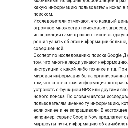
мобильные телефоны добровольцев 8 раз в
какую информацию пользователь искал в п
поиском.
Исследователи отмечают, что каждый день
огромное множество поисковых запросов,
информации самых разных типов люди узна
решил узнать об этой информации больше,
совершенной.
Эксперт по исследованию поиска Google Д
том, что многие люди узнают информацию, 
инструкции к какой-либо технике и т.д. При
мировая информация была организованна и
том, что контекстная информация, котора
устройств с функцией GPS или другими сп
нового поиска. По словам автора исследов
пользователям именно ту информацию, ко
если они ее и не запрашивали. В настоящее
например, сервис Google Now предлагает с
маршруты пути, информацию об авиабилета