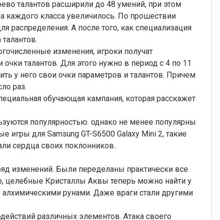
ево талантов расширили до 48 умений, при этом
а каждого класса увеличилось. По прошествии
ля распределения. А после того, как специализация
 талантов.
огочисленные изменения, игроки получат
очки талантов. Для этого нужно в период с 4 по 11
ить у него свои очки параметров и талантов. Причем
ло раз.
пециальная обучающая кампания, которая расскажет
ользуются популярностью. однако не менее популярны
е игры для Samsung GT-S6500 Galaxy Mini 2, такие
вали сердца своих поклонников..
 ряд изменений. Были переделаны практически все
ер, целебные Кристаллы Аквы теперь можно найти у
ть алхимическими рунами. Даже враги стали другими
действий различных элементов. Атака своего