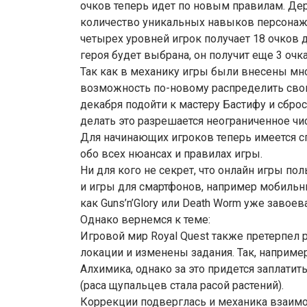
очков теперь идет по новым правилам. Дер
количество уникальных навыков персонаж
четырех уровней игрок получает 18 очков д
героя будет выбрана, он получит еще 3 очка
Так как в механику игры были внесены мн
возможность по-новому распределить свои 
декабря подойти к мастеру Бастифу и сброс
делать это разрешается неограниченное чис
Для начинающих игроков теперь имеется с
обо всех нюансах и правилах игры.
Ни для кого не секрет, что онлайн игры п
и игры для смартфонов, например мобильны
как Guns’n’Glory или Death Worm уже завое
Однако вернемся к теме:
Игровой мир Royal Quest также претерпел
локации и изменены задания. Так, наприм
Алхимика, однако за это придется заплати
(раса щупальцев стала расой растений).
Коррекции подверглась и механика взаимо