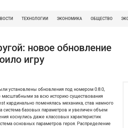
ВОСТИ
ТЕХНОЛОГИИ
ЭКОНОМИКА
ОБЩЕСТВО
ЭК
ругой: новое обновление
оило игру
ыли установлены обновления под номером 0.8.0,
ее масштабными за всю историю существования
uest кардинально поменялась механика, став намного
на система базовых параметров и увеличен объем
ения коснулись даже классовых характеристик
система основных параметров героя. Распределение