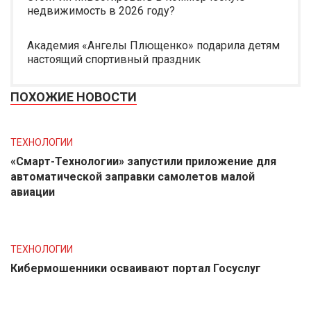
недвижимость в 2026 году?
Академия «Ангелы Плющенко» подарила детям
настоящий спортивный праздник
ПОХОЖИЕ НОВОСТИ
ТЕХНОЛОГИИ
«Смарт-Технологии» запустили приложение для
автоматической заправки самолетов малой
авиации
ТЕХНОЛОГИИ
Кибермошенники осваивают портал Госуслуг