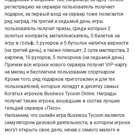
регистрацию на сервере пользователь получает
подарок, за первый вход на сервер тоже полагается
ряд наград. На третий и седьмой день игры
пользователь получит призы, среди которых 2
золотых контракта, металлоискатель, 5 билетов на
игру в гольф, 5 рупоров и 5 бутылок напитка верности
(на третий день), а также планшет, 2 супа мастерства, 3
кирпича, 10 рупоров, 5 попкорнов (на седьмой день).
Причем все игроки нового сервера получат VIP-карту
на месяц и бесплатное пользование спорткаром.
Кроме того, ряд подарков приготовлен и для тех
пользователей, которые попадут в десятку самых
богатых игроков Business Tycoon Online. Награды
получат также игроки, вошедшие в состав лучших
гильдий сервера «Песо».
Напомним, что онлайн игра Business Tycoon является
симулятором деловой деятельности, в котором игроки
могут открыть свое дело, начав с самого малого и