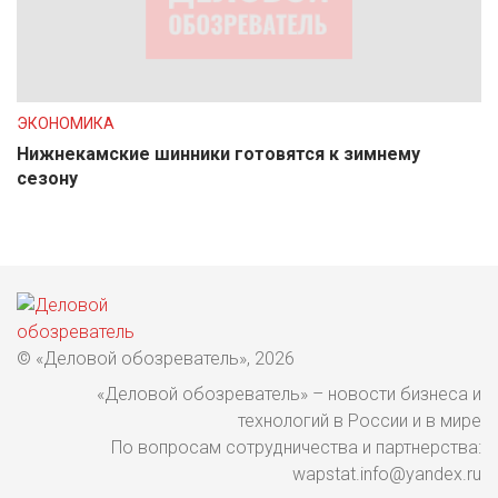
ЭКОНОМИКА
Нижнекамские шинники готовятся к зимнему
сезону
© «Деловой обозреватель», 2026
«Деловой обозреватель» – новости бизнеса и
технологий в России и в мире
По вопросам сотрудничества и партнерства:
wapstat.info@yandex.ru