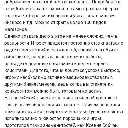
добравшись до самой верхушки элиты. Попробовать
свои бизнес-таланты можно в самых разных сферах:
торговле, сфере развлечений и услуг, ресторанном
бизнесе и т.д. Можно открыть более 100 видов
магазинов.
Однако создать дело в игре не менее сложно, чем в
реальности. Игроку придется постоянно сталкиваться с
рядом препятствий и сложностей, нанимать и обучать
работников, следить за качеством их работы,
проводить деловые совещания и переговоры с
клиентами. Для того, чтобы добиться успеха быстрее,
игроку необходимо активно взаимодействовать с
другими бизнесменами, ведь когда вы станете их
конкурентом можно быть готовым ко всему.
На российский рынок игра вышла весной прошлого
года и сразу обрела своих фанатов. Причем основной
«фишкой» русского варианта Business Tycoon является
использование в качестве персонажей игры
прототипов таких знаменитостей, как Ксения Собчак,