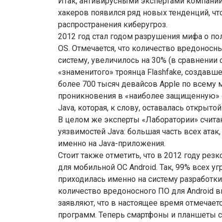
Итак, антивирусными экспертами компании 
хакеров появился ряд новых тенденций, ч
распространения киберугроз.
2012 год стал годом разрушения мифа о п
OS. Отмечается, что количество вредонос
систему, увеличилось на 30% (в сравнении
«знаменитого» троянца Flashfake, создавш
более 700 тысяч девайсов Apple по всему 
проникновения в «наиболее защищенную» 
Java, которая, к слову, оставалась открыто
В целом же эксперты «Лаборатории» считаю
уязвимостей Java: большая часть всех ата
именно на Java-приложения.
Стоит также отметить, что в 2012 году ре
для мобильной ОС Android. Так, 99% всех у
приходилась именно на систему разработки
количество вредоносного ПО для Android в
заявляют, что в настоящее время отмечае
программ. Теперь смартфоны и планшеты ст