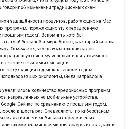
было отмечено, что в текущем году в активности
то говорит об изменении традиционных схем
олной защищённости продуктов, работающих на Mac
ных программ, поражающих эту операционную
 с прошлым годом). Вспомнить хотя бы
его самый большой в мире ботнет, в который вошли
миру. Отмечается, что злоумышленники для
операционную систему использовали уязвимость
й в течение нескольких месяцев.
т, что уходящий год можно считать годом
к, использовавших эксплойты, была направлена
зко увеличилось количество вредоносных программ
гроз, направленных на мобильные устройства,
 Google. Сейчас, по сравнению с прошлым годом,
ыросло в шесть раз. Специалисты по кибератакам
тся пик активности мобильных вредоносных
али такими же мишенями для хакерских атак, как и