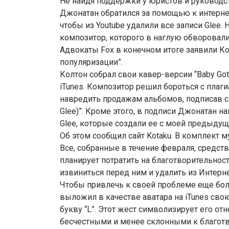
Не найдя поддержки у юристов и руководст
Джонатан обратился за помощью к интернет-
чтобы из Youtube удалили все записи Glee. Н
композитор, которого в наглую обворовали 
Адвокаты Fox в конечном итоге заявили Ко
популяризации”.
Колтон собрал свои кавер-версии “Baby Got
iTunes. Композитор решил бороться с плаг
навредить продажам альбомов, подписав св
Glee)”. Кроме этого, в подписи Джонатан на
Glee, которые создали ее с моей предыдущ
Об этом сообщил сайт Kotaku. В комплект м
Все, собранные в течение февраля, средс
планирует потратить на благотворительность
извиниться перед ним и удалить из Интерн
Чтобы привлечь к своей проблеме еще бо
выложил в качестве аватара на iTunes сво
букву “L”. Этот жест символизирует его от
бесчестными и менее склонными к благотво