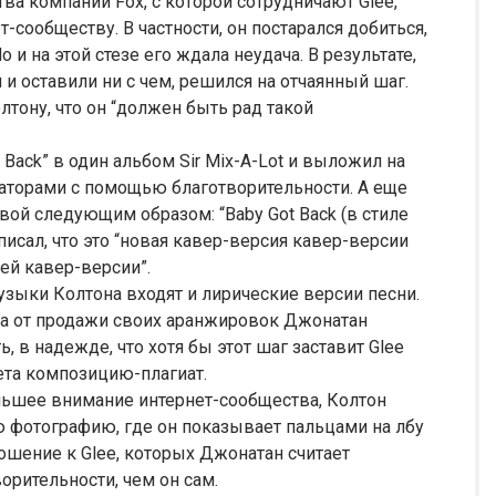
ва компании Fox, с которой сотрудничают Glee,
сообществу. В частности, он постарался добиться,
о и на этой стезе его ждала неудача. В результате,
и оставили ни с чем, решился на отчаянный шаг.
лтону, что он “должен быть рад такой
 Back” в один альбом Sir Mix-A-Lot и выложил на
иаторами с помощью благотворительности. А еще
ой следующим образом: “Baby Got Back (в стиле
писал, что это “новая кавер-версия кавер-версии
ей кавер-версии”.
узыки Колтона входят и лирические версии песни.
тва от продажи своих аранжировок Джонатан
, в надежде, что хотя бы этот шаг заставит Glee
ета композицию-плагиат.
льшее внимание интернет-сообщества, Колтон
ю фотографию, где он показывает пальцами на лбу
ношение к Glee, которых Джонатан считает
рительности, чем он сам.