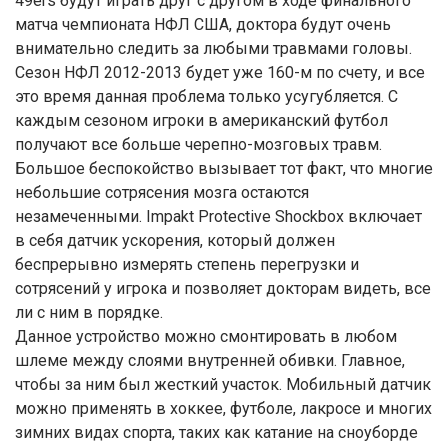
49ers будут играть друг с другом в ходе финального
матча чемпионата НФЛ США, доктора будут очень
внимательно следить за любыми травмами головы.
Сезон НФЛ 2012-2013 будет уже 160-м по счету, и все
это время данная проблема только усугубляется. С
каждым сезоном игроки в американский футбол
получают все больше черепно-мозговых травм.
Большое беспокойство вызывает тот факт, что многие
небольшие сотрясения мозга остаются
незамеченными. Impakt Protective Shockbox включает
в себя датчик ускорения, который должен
беспрерывно измерять степень перегрузки и
сотрясений у игрока и позволяет докторам видеть, все
ли с ним в порядке.
Данное устройство можно смонтировать в любом
шлеме между слоями внутренней обивки. Главное,
чтобы за ним был жесткий участок. Мобильный датчик
можно применять в хоккее, футболе, лакросе и многих
зимних видах спорта, таких как катание на сноуборде