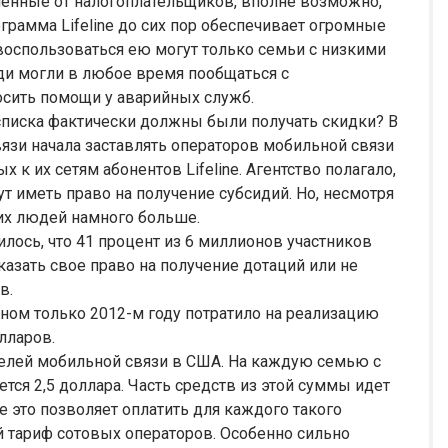
ученные от налогоплательщиков, вполне возможно,
рамма Lifeline до сих пор обеспечивает огромные
 воспользоваться ею могут только семьи с низкими
юди могли в любое время пообщаться с
осить помощи у аварийных служб.
писка фактически должны были получать скидки? В
язи начала заставлять операторов мобильной связи
к их сетям абонентов Lifeline. Агентство полагало,
т иметь право на получение субсидий. Но, несмотря
ких людей намного больше.
лось, что 41 процент из 6 миллионов участников
казать свое право на получение дотаций или не
в.
ном только 2012-м году потратило на реализацию
лларов.
телей мобильной связи в США. На каждую семью с
тся 2,5 доллара. Часть средств из этой суммы идет
е это позволяет оплатить для каждого такого
 тариф сотовых операторов. Особенно сильно