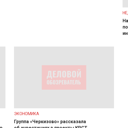
Н
На
по
ин
ЭКОНОМИКА
Группа «Черкизово» рассказала
в
об инвестициях в проекты КРСТ