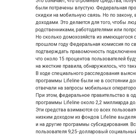
Это означает, что огромные средства, пол
были потрачены впустую. Федеральная прог
скидки на мобильную связь. Но по закону,
доходами. Это делается для того, чтобы л
родственниками, работодателями или попр
Но сколько домохозяйств из имеющегося с
прошлом году Федеральная комиссия по св
подтверждать правомочность подключенных 
что около 15 процентов пользователей буду
на жесткие правила, обнаружилось, что та
В ходе специального расследования выясни
программы Lifeline были не в состоянии до
отвечали на запросы мобильных операторо
При этом, федеральное правительство в од
программы Lifeline около 2,2 миллиарда до
Эти средства взимаются со всех пользова
низким доходом из фондов Lifeline выделяе
и на другие программы субсидирования. Вс
пользователя 9,25-долларовый социальный