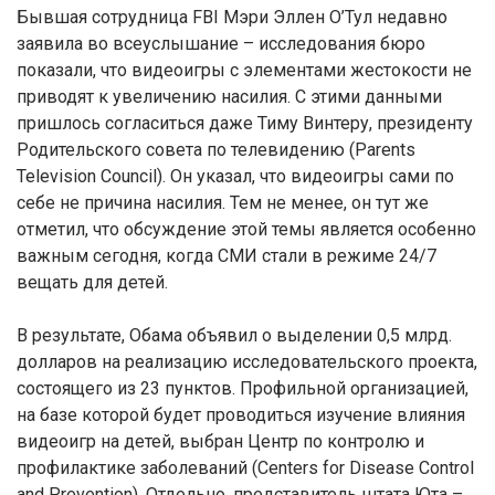
Бывшая сотрудница FBI Мэри Эллен О’Тул недавно
заявила во всеуслышание – исследования бюро
показали, что видеоигры с элементами жестокости не
приводят к увеличению насилия. С этими данными
пришлось согласиться даже Тиму Винтеру, президенту
Родительского совета по телевидению (Parents
Television Council). Он указал, что видеоигры сами по
себе не причина насилия. Тем не менее, он тут же
отметил, что обсуждение этой темы является особенно
важным сегодня, когда СМИ стали в режиме 24/7
вещать для детей.
В результате, Обама объявил о выделении 0,5 млрд.
долларов на реализацию исследовательского проекта,
состоящего из 23 пунктов. Профильной организацией,
на базе которой будет проводиться изучение влияния
видеоигр на детей, выбран Центр по контролю и
профилактике заболеваний (Centers for Disease Control
and Prevention). Отдельно, представитель штата Юта –