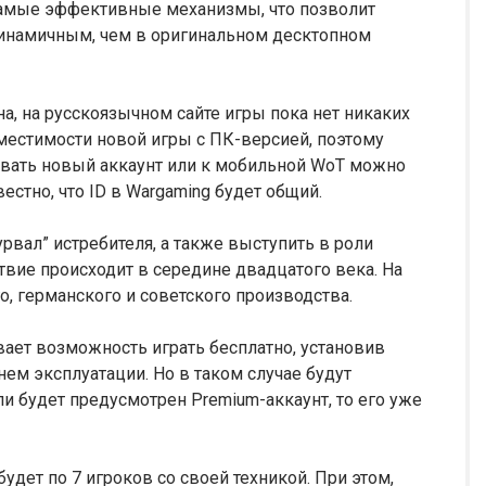
 самые эффективные механизмы, что позволит
динамичным, чем в оригинальном десктопном
на, на русскоязычном сайте игры пока нет никаких
местимости новой игры с ПК-версией, поэтому
ровать новый аккаунт или к мобильной WoT можно
стно, что ID в Wargaming будет общий.
урвал” истребителя, а также выступить в роли
твие происходит в середине двадцатого века. На
, германского и советского производства.
ает возможность играть бесплатно, установив
м эксплуатации. Но в таком случае будут
ли будет предусмотрен Premium-аккаунт, то его уже
дет по 7 игроков со своей техникой. При этом,