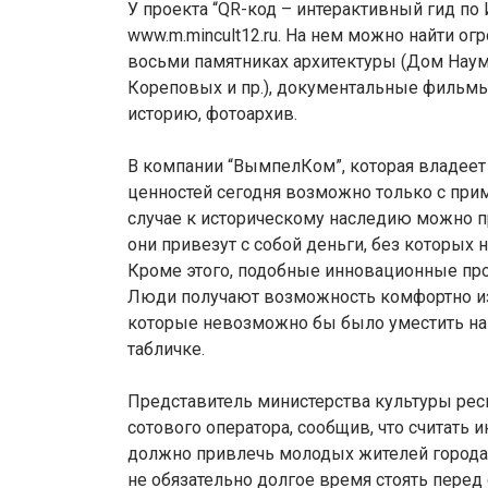
У проекта “QR-код – интерактивный гид по
www.m.mincult12.ru. На нем можно найти о
восьми памятниках архитектуры (Дом Наум
Кореповых и пр.), документальные фильмы
историю, фотоархив.
В компании “ВымпелКом”, которая владеет 
ценностей сегодня возможно только с прим
случае к историческому наследию можно п
они привезут с собой деньги, без которых
Кроме этого, подобные инновационные пр
Люди получают возможность комфортно изу
которые невозможно бы было уместить на
табличке.
Представитель министерства культуры рес
сотового оператора, сообщив, что считать
должно привлечь молодых жителей города 
не обязательно долгое время стоять перед