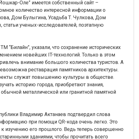
 Йошкар-Оле” имеется собственный сайт –
громное количество интересной информации о
ова, Дом Булыгина, Усадьба Т. Чулкова, Дом
, статьи ученых-исследователей, поэтапную
ТМ “Билайн”, указали, что сохранение исторических
енением новейших IT-технологий. Только в этом
ривлечь внимание большого количества туристов. А
 невозможна реставрация памятников архитектуры.
оекты служат повышению культуры в обществе.
чать историю города, приобретают знания,
 обычной металлической или гранитной памятной
публики Владимир Актанаев подтвердил слова
 информацию при помощи QR-кода очень легко. Это
к изучению его прошлого. Ведь теперь совершенно
 старинными зданиями, чтобы прочитать всего