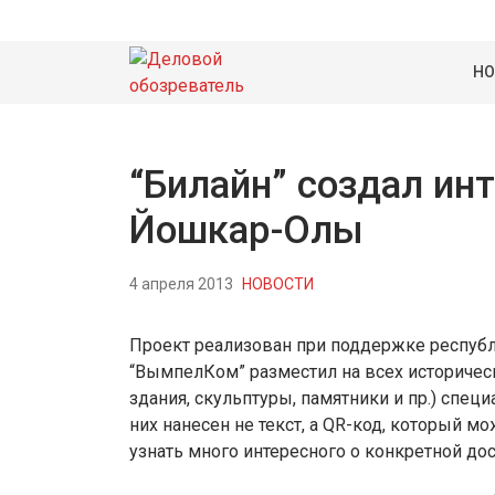
НО
“Билайн” создал ин
Йошкар-Олы
4 апреля 2013
НОВОСТИ
Проект реализован при поддержке республ
“ВымпелКом” разместил на всех историчес
здания, скульптуры, памятники и пр.) спе
них нанесен не текст, а QR-код, который м
узнать много интересного о конкретной до