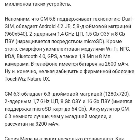
миллионов таких устройств.
Напомним, что GM 5.8 поддерживает технологию Dual-
SIM, обладает Android 4.2 JB, 5,8-дюймовой матрицей
(960х540), 2-ядерным 1,4 GHz ЦП, 1,5 Gb ОЗУ и 8 Gb
ПЗУ (наращивается посредством microSD). Кроме
этого, смартфон укомплектован модулями Wi-Fi, NFC,
IrDA, Bluetooth 4.0, GPS, а также 1,9 Мп и 8 Мп
камерами. В телефоне имеется батарея на 2600 мА·ч.
Ну и, конечно, нельзя забывать о фирменной оболочке
TouchWiz Nature UX.
GM 6.3 обладает 6,3-дюймовой матрицей (1280х720),
2-ядерным 1,7 GHz ЦП, 8 Gb ОЗУ и 16 Gb ПЗУ (имеется
поддержка microSD-карт до 64 Gb). Аккумулятор GM
6.3 немного лучше, чем у младшей модели, и
рассчитан на 3200 мА·ч.
Серия Mega выглядит несколько странновато. Как