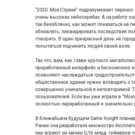
“2020: Моя Страна” подразумевает перенос
очень высоких небоскребах. А на работу о
так безоблачно, как может показаться на 
обновлять, ликвидировать последствия пож
говорить. В один прекрасный день на горо
попытаться подчинить людей своей воле.
Так что, вам, как главе крупного мегаполи
проработанный интерфейс и бесконечное к
позволяют наслаждаться градостроительс
общественное здание нужно возводить с та
совершенно уникальной и неповторимой. Т
пользователей. Если вы уже играли в “Мою
полностью переработанный и значительно
В ближайшем будущем Game Insight планиру
Ранее она разработала множество бесплатны
них играют не менее 0,16 млрд. геймеров