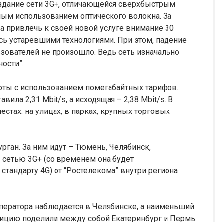
здание сети 3G+, отличающейся сверхбыстрым
ым использованием оптического волокна. За
 привлечь к своей новой услуге внимание 30
сь устаревшими технологиями. При этом, падение
зователей не произошло. Ведь сеть изначально
ости”.
боты с использованием помегабайтных тарифов.
вила 2,31 Mbit/s, а исходящая – 2,38 Mbit/s. В
стах: на улицах, в парках, крупных торговых
рган. За ним идут – Тюмень, Челябинск,
 сетью 3G+ (со временем она будет
стандарту 4G) от “Ростелекома” внутри региона
ператора наблюдается в Челябинске, а наименьший
озицию поделили между собой Екатеринбург и Пермь.