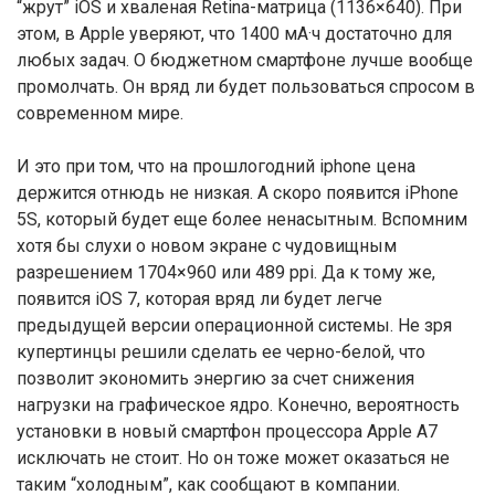
“жрут” iOS и хваленая Retina-матрица (1136×640). При
этом, в Apple уверяют, что 1400 мА·ч достаточно для
любых задач. О бюджетном смартфоне лучше вообще
промолчать. Он вряд ли будет пользоваться спросом в
современном мире.
И это при том, что на прошлогодний iphone цена
держится отнюдь не низкая. А скоро появится iPhone
5S, который будет еще более ненасытным. Вспомним
хотя бы слухи о новом экране с чудовищным
разрешением 1704×960 или 489 ppi. Да к тому же,
появится iOS 7, которая вряд ли будет легче
предыдущей версии операционной системы. Не зря
купертинцы решили сделать ее черно-белой, что
позволит экономить энергию за счет снижения
нагрузки на графическое ядро. Конечно, вероятность
установки в новый смартфон процессора Apple A7
исключать не стоит. Но он тоже может оказаться не
таким “холодным”, как сообщают в компании.