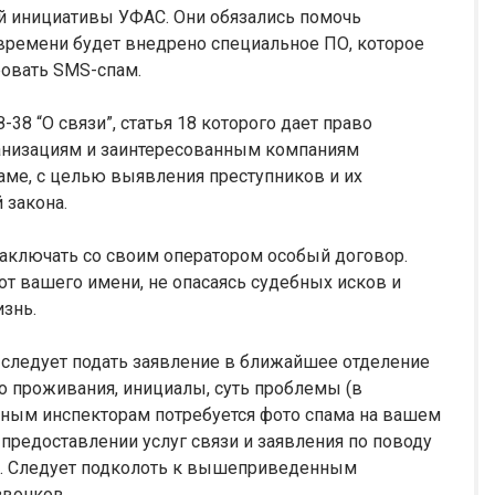
й инициативы УФАС. Они обязались помочь
 времени будет внедрено специальное ПО, которое
ровать SMS-спам.
8 “О связи”, статья 18 которого дает право
анизациям и заинтересованным компаниям
аме, с целью выявления преступников и их
 закона.
аключать со своим оператором особый договор.
от вашего имени, не опасаясь судебных исков и
знь.
, следует подать заявление в ближайшее отделение
о проживания, инициалы, суть проблемы (в
нным инспекторам потребуется фото спама на вашем
 предоставлении услуг связи и заявления по поводу
ру. Следует подколоть к вышеприведенным
звонков.