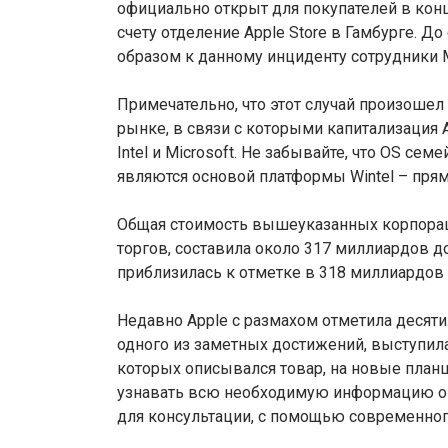
официально открыт для покупателей в конц
счету отделение Apple Store в Гамбурге. До
образом к данному инциденту сотрудники M
Примечательно, что этот случай произоше
рынке, в связи с которыми капитализация
Intel и Microsoft. Не забывайте, что OS се
являются основой платформы Wintel – прямо
Общая стоимость вышеуказанных корпорац
торгов, составила около 317 миллиардов д
приблизилась к отметке в 318 миллиардов
Недавно Apple с размахом отметила десяти
одного из заметных достижений, выступил
которых описывался товар, на новые план
узнавать всю необходимую информацию о 
для консультации, с помощью современног