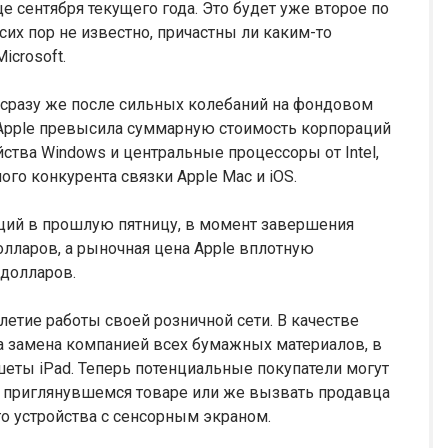
е сентября текущего года. Это будет уже второе по
 сих пор не известно, причастны ли каким-то
icrosoft.
л сразу же после сильных колебаний на фондовом
 Apple превысила суммарную стоимость корпораций
мейства Windows и центральные процессоры от Intel,
го конкурента связки Apple Mac и iOS.
ий в прошлую пятницу, в момент завершения
олларов, а рыночная цена Apple вплотную
 долларов.
летие работы своей розничной сети. В качестве
а замена компанией всех бумажных материалов, в
шеты iPad. Теперь потенциальные покупатели могут
приглянувшемся товаре или же вызвать продавца
о устройства с сенсорным экраном.