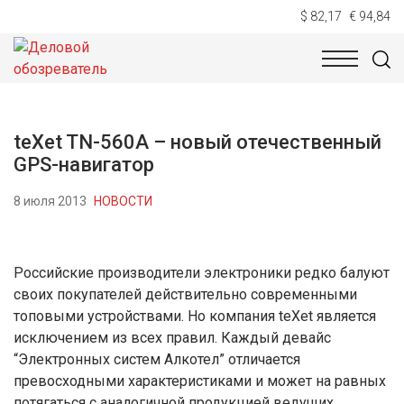
$ 82,17
€ 94,84
НОВОСТИ
ТЕХНОЛОГИИ
ЭКОНОМИКА
ОБЩЕСТВ
teXet TN-560A – новый отечественный
GPS-навигатор
8 июля 2013
НОВОСТИ
Российские производители электроники редко балуют
своих покупателей действительно современными
топовыми устройствами. Но компания teXet является
исключением из всех правил. Каждый девайс
“Электронных систем Алкотел” отличается
превосходными характеристиками и может на равных
потягаться с аналогичной продукцией ведущих