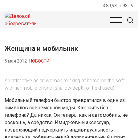
$ 80,93
€ 93,19
НОВОСТИ
ТЕХНОЛОГИИ
ЭКОНОМИКА
ОБЩЕСТВ
Женщина и мобильник
5 мая 2012
НОВОСТИ
An attractive asian woman relaxing at home on the sofa
with her mobile phone (shallow depth of field used)
Мобильный телефон быстро превратился в один из
символов современной моды. Как жить без
телефона? Да никак. Он теперь, как и автомобиль, не
роскошь, а средство. Имиджевый аксессуар,
позволяющий подчеркнуть индивидуальность
владельца, добавить некий дополнительный штрих