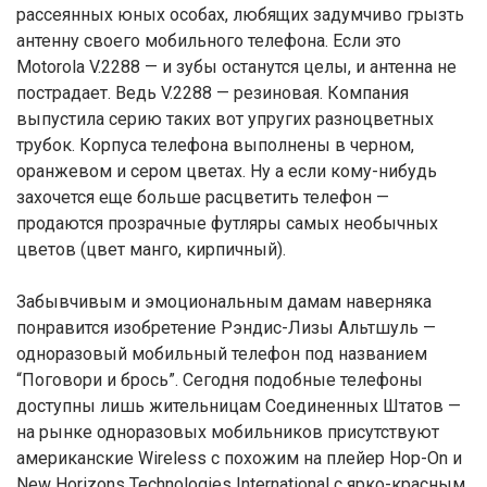
рассеянных юных особах, любящих задумчиво грызть
антенну своего мобильного телефона. Если это
Motorola V.2288 — и зубы останутся целы, и антенна не
пострадает. Ведь V.2288 — резиновая. Компания
выпустила серию таких вот упругих разноцветных
трубок. Корпуса телефона выполнены в черном,
оранжевом и сером цветах. Ну а если кому-нибудь
захочется еще больше расцветить телефон —
продаются прозрачные футляры самых необычных
цветов (цвет манго, кирпичный).
Забывчивым и эмоциональным дамам наверняка
понравится изобретение Рэндис-Лизы Альтшуль —
одноразовый мобильный телефон под названием
“Поговори и брось”. Сегодня подобные телефоны
доступны лишь жительницам Соединенных Штатов —
на рынке одноразовых мобильников присутствуют
американские Wireless с похожим на плейер Hop-On и
New Horizons Technologies International с ярко-красным