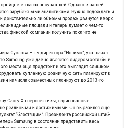
корейцев в глазах покупателей. Однако в нашей
вается зарубежными аналитиками. Нужно подождать и
 и действительно ли объемы продаж рванутся вверх.
неликвидные площади и теперь думает о чем-то
тва финской компании получить пока что не
ира Суслова – гендиректора “Носимо”, уже начал
что Samsung уже давно является лидером хотя бы в
рвого места еще предстоит и это выглядит слишком
борудовать купленную розничную сеть планируют к
азин из числа совместных планируют до 2013-го
ну Сангу Хо перспективы, нарисованные
лне реальными и достижимыми. Он выразился еще
ультат “блестящим”. Президента российской штаб-
теперь Samsung в состоянии представить весь