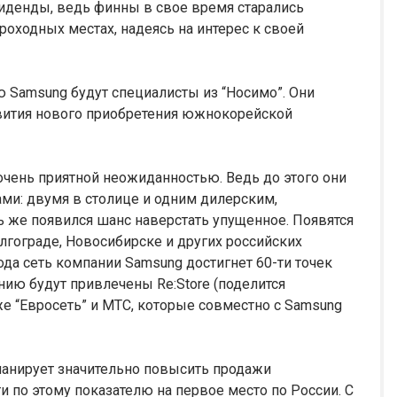
иденды, ведь финны в свое время старались
оходных местах, надеясь на интерес к своей
ю Samsung будут специалисты из “Носимо”. Они
вития нового приобретения южнокорейской
очень приятной неожиданностью. Ведь до этого они
ами: двумя в столице и одним дилерским,
ь же появился шанс наверстать упущенное. Появятся
олгограде, Новосибирске и других российских
года сеть компании Samsung достигнет 60-ти точек
нию будут привлечены Re:Store (поделится
же “Евросеть” и МТС, которые совместно с Samsung
планирует значительно повысить продажи
 по этому показателю на первое место по России. С