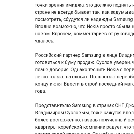
точки зрения имиджа, это должно поднять 
стране не всегда бывает так, как задумы
посмотреть, сбудутся ли надежды Samsung
Вполне возможно, что Nokia просто сбыла 
новом. Впрочем, комментариев от руководс
удалось.
Российский партнер Samsung в лице Владим
готовиться к буму продаж. Суслов уверен, 
плане доверия. Однако теснить Nokia с пе
легко только на словах. Полностью перео
концу июня. Ввести в строй последний маг
года.
Представителю Samsung в странах СНГ Джа
Владимиром Сусловым, тоже кажутся впо
более восторженно, назвав полученный рез
квартиры корейской компании радует, что 