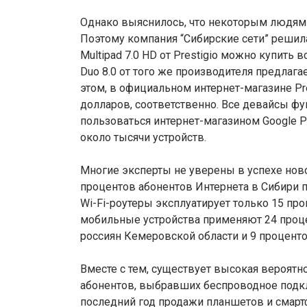
Однако выяснилось, что некоторым людям н
Поэтому компания “Сибирские сети” решил
Multipad 7.0 HD от Prestigio можно купить вс
Duo 8.0 от того же производителя предлагае
этом, в официальном интернет-магазине Pre
долларов, соответственно. Все девайсы фу
пользоваться интернет-магазином Google Pl
около тысячи устройств.
Многие эксперты не уверены в успехе ново
процентов абонентов Интернета в Сибири
Wi-Fi-роутеры эксплуатирует только 15 про
мобильные устройства применяют 24 проце
россиян Кемеровской области и 9 проценто
Вместе с тем, существует высокая вероятно
абонентов, выбравших беспроводное подклю
последний год продажи планшетов и смартф