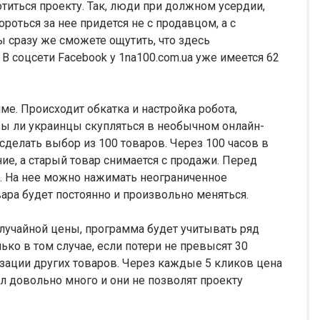
иться проекту. Так, люди при должном усердии,
роться за нее придется не с продавцом, а с
вы сразу же сможете ощутить, что здесь
В соцсети Facebook у 1na100.com.ua уже имеется 62
е. Происходит обкатка и настройка робота,
вы ли украинцы скупляться в необычном онлайн-
делать выбор из 100 товаров. Через 100 часов в
ие, а старый товар снимается с продажи. Перед
й. На нее можно нажимать неограниченное
овара будет постоянно и произвольно меняться.
лучайной цены, программа будет учитывать ряд
ко в том случае, если потери не превысят 30
изации других товаров. Через каждые 5 кликов цена
л довольно много и они не позволят проекту