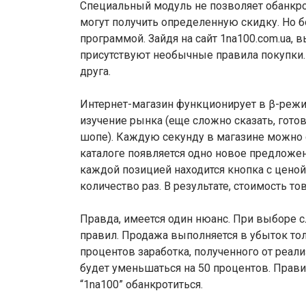
Специальный модуль не позволяет обанкрот
могут получить определенную скидку. Но бо
программой. Зайдя на сайт 1na100.com.ua, 
присутствуют необычные правила покупки. 
друга.
Интернет-магазин функционирует в β-режим
изучение рынка (еще сложно сказать, гото
шопе). Каждую секунду в магазине можно с
каталоге появляется одно новое предложен
каждой позицией находится кнопка с цено
количество раз. В результате, стоимость т
Правда, имеется один нюанс. При выборе с
правил. Продажа выполняется в убыток толь
процентов заработка, полученного от реал
будет уменьшаться на 50 процентов. Прави
“1na100” обанкротиться.