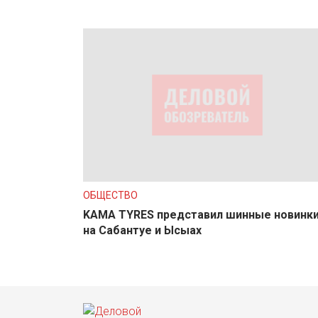
ОБЩЕСТВО
KAMA TYRES представил шинные новинк
на Сабантуе и Ысыах