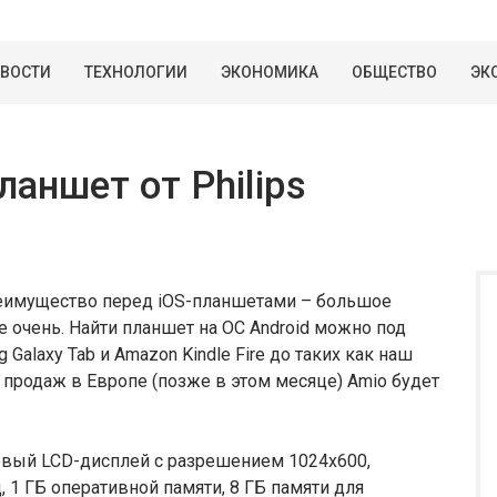
ВОСТИ
ТЕХНОЛОГИИ
ЭКОНОМИКА
ОБЩЕСТВО
ЭК
аншет от Philips
реимущество перед iOS-планшетами – большое
не очень. Найти планшет на ОС Android можно под
Galaxy Tab и Amazon Kindle Fire до таких как наш
те продаж в Европе (позже в этом месяце) Amio будет
овый LCD-дисплей с разрешением 1024х600,
, 1 ГБ оперативной памяти, 8 ГБ памяти для