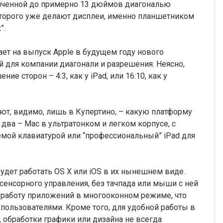
иченной до примерно 13 дюймов диагональю
которого уже делают дисплеи, именно планшетником
”.
ет на выпуск Apple в будущем году нового
 для компании диагонали и разрешения. Неясно,
е сторон – 4:3, как у iPad, или 16:10, как у
ают, видимо, лишь в Купертино, – какую платформу
два – Mac в ультратонком и легком корпусе, с
емой клавиатурой или “профессиональный” iPad для
будет работать OS X или iOS в их нынешнем виде.
сенсорного управления, без тачпада или мыши с ней
т работу приложений в многооконном режиме, что
пользователями. Кроме того, для удобной работы в
, обработки графики или дизайна не всегда