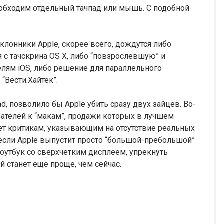
еобходим отдельный тачпад или мышь. С подобной
оклонники Apple, скорее всего, дождутся либо
с тачскрина OS X, либо “повзрослевшую” и
лям iOS, либо решение для параллельного
“Вести.Хайтек”.
, позволило бы Apple убить сразу двух зайцев. Во-
вателей к “макам”, продажи которых в лучшем
вет критикам, указывающим на отсутствие реальных
 если Apple выпустит просто “большой-пребольшой”
ноутбук со сверхчетким дисплеем, упрекнуть
 станет еще проще, чем сейчас.